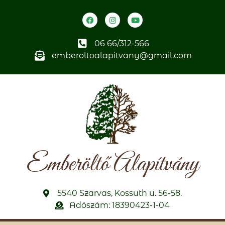
06 66/312-566
emberoltoalapitvany@gmail.com
Emberöltő Alapítvány
5540 Szarvas, Kossuth u. 56-58.
Adószám: 18390423-1-04