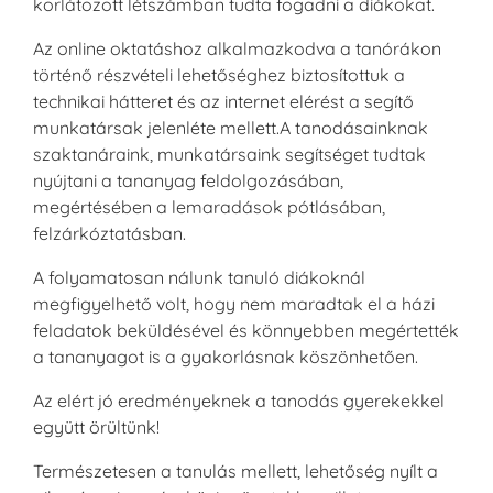
korlátozott létszámban tudta fogadni a diákokat.
Az online oktatáshoz alkalmazkodva a tanórákon
történő részvételi lehetőséghez biztosítottuk a
technikai hátteret és az internet elérést a segítő
munkatársak jelenléte mellett.A tanodásainknak
szaktanáraink, munkatársaink segítséget tudtak
nyújtani a tananyag feldolgozásában,
megértésében a lemaradások pótlásában,
felzárkóztatásban.
A folyamatosan nálunk tanuló diákoknál
megfigyelhető volt, hogy nem maradtak el a házi
feladatok beküldésével és könnyebben megértették
a tananyagot is a gyakorlásnak köszönhetően.
Az elért jó eredményeknek a tanodás gyerekekkel
együtt örültünk!
Természetesen a tanulás mellett, lehetőség nyílt a