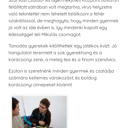
Szarvasi Család- és Gyermekjóléti Központ udvarán
felállított sátrában volt megtartva, vírus helyzetre
való tekintettel nem lehetett találkozni a fehér
szakállassal, de meghagyta, hogy minden gyermek
jó volt az idei évben is, így mindenki kapott egy
édességgel teli Mikulás csomagot.
Tanodás gyerekek kitölthettek egy játékos kvízt. Jó
hangulatot teremtett a sok gyerekhang és a
karácsonyi zene, a meleg tea és a finom szendvics.
Ezúton is szeretnénk minden gyermek és családja
számára kellemes várakozást, és boldog
karácsonyi ünnepeket kívánni!