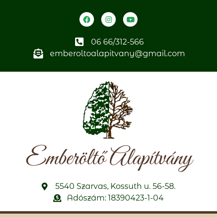
06 66/312-566
emberoltoalapitvany@gmail.com
Emberöltő Alapítvány
5540 Szarvas, Kossuth u. 56-58.
Adószám: 18390423-1-04