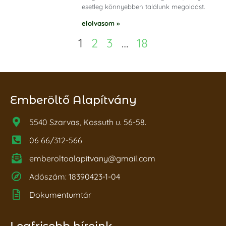
esetleg könnyebben találunk megoldást.
elolvasom »
1
2
3
…
18
Emberöltő Alapítvány
5540 Szarvas, Kossuth u. 56-58.
06 66/312-566
emberoltoalapitvany@gmail.com
Adószám: 18390423-1-04
Dokumentumtár