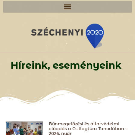
Híreink, eseményeink
Bűnmegelőzési és állatvédelmi
előadás a Csillagtúra Tanodában –
2026. nyár