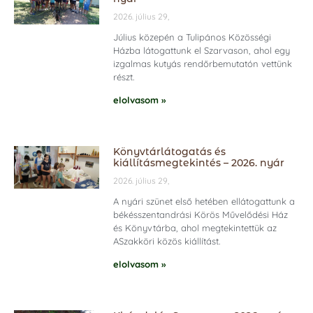
2026. július 29,
Július közepén a Tulipános Közösségi
Házba látogattunk el Szarvason, ahol egy
izgalmas kutyás rendőrbemutatón vettünk
részt.
elolvasom »
Könyvtárlátogatás és
kiállításmegtekintés – 2026. nyár
2026. július 29,
A nyári szünet első hetében ellátogattunk a
békésszentandrási Körös Művelődési Ház
és Könyvtárba, ahol megtekintettük az
ASzakköri közös kiállítást.
elolvasom »