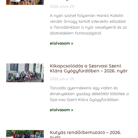
2026. július 29,
A nyári szünet folyamán Hankó Katalin
rendőr őrnagy tartott interaktív előadást
a Tanodánkban a nyár veszélyeiről és az
állatvédelem fontosságáról.
elolvasom »
Kikapcsolódás a Szarvasi Szent
Klára Gyógyfürdőben – 2026. nyár
2026. július 29,
Tanodás gyermekeink egy vidám és
élményekben gazdag délelőttöt töltöttek a
Szarvasi Szent Klára Gyógyfürdőben.
elolvasom »
Kutyás rendőrbemutató – 2026.
nyár