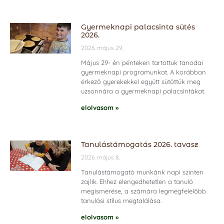
Gyermeknapi palacsinta sütés
2026.
2026. május 29,
Május 29- én pénteken tartottuk tanodai
gyermeknapi programunkat. A korábban
érkező gyerekekkel együtt sütöttük meg
uzsonnára a gyermeknapi palacsintákat.
elolvasom »
Tanulástámogatás 2026. tavasz
2026. május 8,
Tanulástámogató munkánk napi szinten
zajlik. Ehhez elengedhetetlen a tanuló
megismerése, a számára legmegfelelőbb
tanulási stílus megtalálása.
elolvasom »