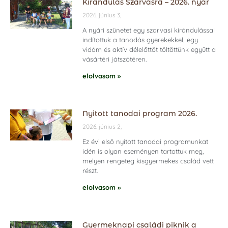
Kirándulás Szarvasra – 2026. nyár
2026. június 3,
A nyári szünetet egy szarvasi kirándulással
indítottuk a tanodás gyerekekkel, egy
vidám és aktív délelőttöt töltöttünk együtt a
vásártéri játszótéren.
elolvasom »
Nyitott tanodai program 2026.
2026. június 2,
Ez évi első nyitott tanodai programunkat
idén is olyan eseményen tartottuk meg,
melyen rengeteg kisgyermekes család vett
részt.
elolvasom »
Gyermeknapi családi piknik a