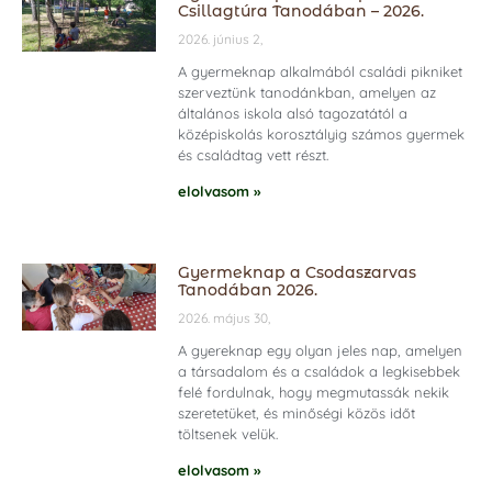
Csillagtúra Tanodában – 2026.
2026. június 2,
A gyermeknap alkalmából családi pikniket
szerveztünk tanodánkban, amelyen az
általános iskola alsó tagozatától a
középiskolás korosztályig számos gyermek
és családtag vett részt.
elolvasom »
Gyermeknap a Csodaszarvas
Tanodában 2026.
2026. május 30,
A gyereknap egy olyan jeles nap, amelyen
a társadalom és a családok a legkisebbek
felé fordulnak, hogy megmutassák nekik
szeretetüket, és minőségi közös időt
töltsenek velük.
elolvasom »