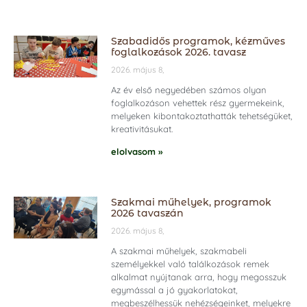
Szabadidős programok, kézműves
foglalkozások 2026. tavasz
2026. május 8,
Az év első negyedében számos olyan
foglalkozáson vehettek rész gyermekeink,
melyeken kibontakoztathatták tehetségüket,
kreativitásukat.
elolvasom »
Szakmai műhelyek, programok
2026 tavaszán
2026. május 8,
A szakmai műhelyek, szakmabeli
személyekkel való találkozások remek
alkalmat nyújtanak arra, hogy megosszuk
egymással a jó gyakorlatokat,
megbeszélhessük nehézségeinket, melyekre