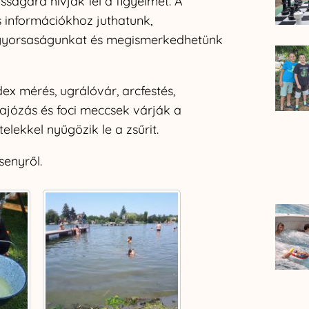
ságára hívják fel a figyelmet. A
információkhoz juthatunk,
, gyorsaságunkat és megismerkedhetünk
x mérés, ugrálóvár, arcfestés,
hajózás és foci meccsek várják a
elekkel nyűgözik le a zsűrit.
senyről.