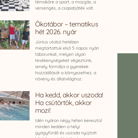
témaköre a sport, a mozgás, a
versengés, a csapatjáték volt.
Ökotábor – tematikus
hét 2026. nyár
Június utolsó hetében
megtartottuk első 5 napos nyári
táborunkat, melyen olyan
tevékenységeket végeztünk,
amely formálja a gyerekek
hozzáállását a környezethez, a
növény és állatvilághoz.
Ha kedd, akkor uszoda!
Ha csütörtök, akkor
mozi!
Idén nyáron négy héten keresztül
minden kedden a helyi
gyógyfürdő és uszoda nyújtott