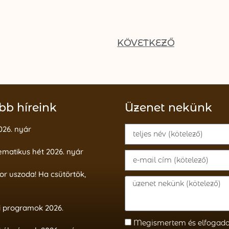
KÖVETKEZŐ
bb híreink
Üzenet nekünk
026. nyár
ematikus hét 2026. nyár
or uszoda! Ha csütörtök,
i programok 2026.
Megismertem és elfogad