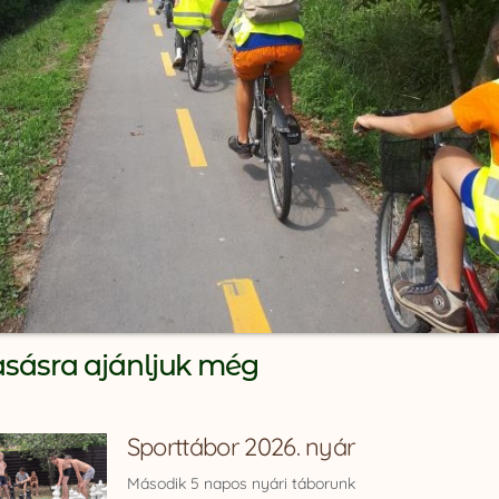
asásra ajánljuk még
Sporttábor 2026. nyár
Második 5 napos nyári táborunk