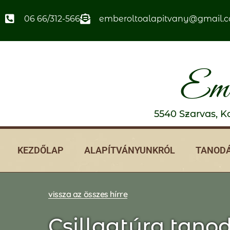
06 66/312-566
emberoltoalapitvany@gmail.
Emb
5540 Szarvas, Ko
KEZDŐLAP
ALAPÍTVÁNYUNKRÓL
TANODÁ
vissza az összes hírre
Csillagtúra tano