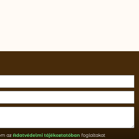
om az
Adatvédelmi tájékoztatóban
foglaltakat