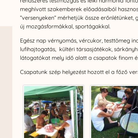
rendszeres testmozgás és lelki harmónia fontos
meghívott szakemberek előadásaiból hasznos 
”versenyeken” mérhetjük össze erőnlétünket
új mozgásformákkal, sportágakkal.
Egész nap vérnyomás, vércukor, testtömeg inde
lufihajtogatás, kültéri társasjátékok, sárkány
látogatókat mely idő alatt a csapatok finom ét
Csapatunk szép helyezést hozott el a főző ver