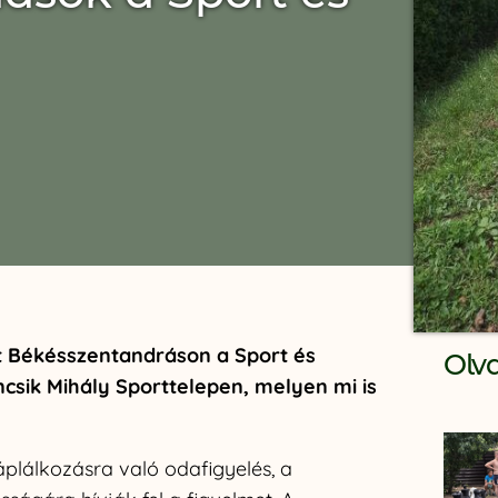
 Békésszentandráson a Sport és
Olv
csik Mihály Sporttelepen, melyen mi is
plálkozásra való odafigyelés, a