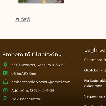
ELŐZŐ
Legfrise
Emberöltő Alapítvány
Sporttábor 2
5540 Szarvas, Kossuth u. 56-58.
Ökotábor – t
06 66/312-566
Ha kedd, akk
emberoltoalapitvany@gmail.com
akkor mozi!
Adószám: 18390423-1-04
Vegyes nyár
Dokumentumtár