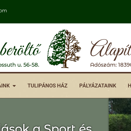
com
eröltő
Alapí
ssuth u. 56-58.
Adószám: 1839
INK
TULIPÁNOS HÁZ
PÁLYÁZATAINK
H
dások a Sport és