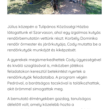
Július közepén a Tulipános Közösségi Házba
látogattunk el Szarvason, ahol egy izgalmas kutyás
rendőrbemutatón vettünk részt. Korbély Dominika
rendőr őrmester és járőrkutyája, Cody mutatta be a
rendőrkutyák munkáját és kiképzését.
A gyerekek megismerkedhettek Cody ügyességével
és kiváló szaglásával is, miközben játékos
feladatokon keresztül betekintést nyertek a
rendőrkutyák feladataiba. A program végén
Pedróval, a barátságos tacskóval is találkozhattak,
akit örömmel simogattak meg.
A bemutató élményekben gazdag, tanulságos
délelőtt volt, amely közelebb hozta a