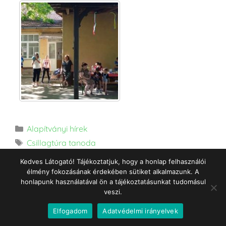
Alapítványi hírek
Csillagtúra tanoda
Kedves Látogató! Tájékoztatjuk, hogy a honlap felhasználói
élmény fokozásának érdekében sütiket alkalmazunk. A
honlapunk használatával ön a tájékoztatásunkat tudomásul
veszi.
Tavaszi szüneti a
Csillagtúra Tanodában –
Elfogadom
Adatvédelmi irányelvek