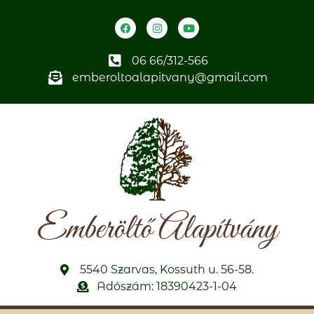
06 66/312-566
emberoltoalapitvany@gmail.com
Emberöltő Alapítvány
5540 Szarvas, Kossuth u. 56-58.
Adószám: 18390423-1-04