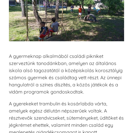
A gyermeknap alkalmából családi pikniket
szerveztünk tanodánkban, amelyen az általános
iskola alsó tagozatától a középiskolás korosztályig
számos gyermek és családtag vett részt. Az ünnepi
hangulatról a színes díszítés, a közös játékok és a
vidám programok gondoskodtak.
A gyerekeket trambulin és kosárlabda várta,
amelyek egész délután népszerűek voltak. A
résztvevők szendvicseket, süteményeket, üdítőket és
jégkrémet ehettek, valamint minden család egy
meglepetés ajándékcsomagot is kapott.