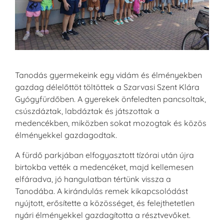
Tanodás gyermekeink egy vidám és élményekben
gazdag délelőttöt töltöttek a Szarvasi Szent Klára
Gyógyfürdőben. A gyerekek önfeledten pancsoltak,
csúszdáztak, labdáztak és játszottak a
medencékben, miközben sokat mozogtak és közös
élményekkel gazdagodtak.
A fürdő parkjában elfogyasztott tízórai után újra
birtokba vették a medencéket, majd kellemesen
elfáradva, jó hangulatban tértünk vissza a
Tanodába. A kirándulás remek kikapcsolódást
nyújtott, erősítette a közösséget, és felejthetetlen
nyári élményekkel gazdagította a résztvevőket.