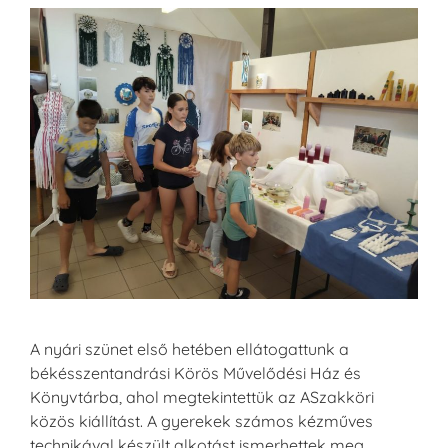
A nyári szünet első hetében ellátogattunk a
békésszentandrási Körös Művelődési Ház és
Könyvtárba, ahol megtekintettük az ASzakköri
közös kiállítást. A gyerekek számos kézműves
technikával készült alkotást ismerhettek meg,