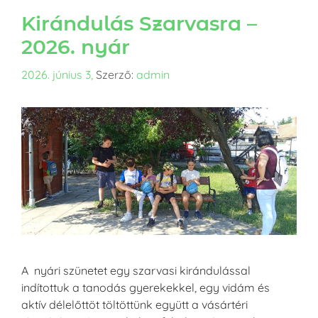
Kirándulás Szarvasra –
2026. nyár
2026. június 3,
Szerző:
admin
A nyári szünetet egy szarvasi kirándulással
indítottuk a tanodás gyerekekkel, egy vidám és
aktív délelőttöt töltöttünk együtt a vásártéri