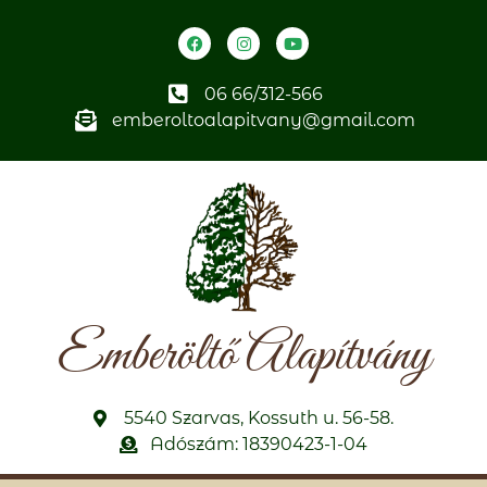
06 66/312-566
emberoltoalapitvany@gmail.com
Emberöltő Alapítvány
5540 Szarvas, Kossuth u. 56-58.
Adószám: 18390423-1-04