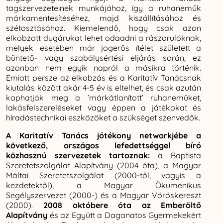
tagszervezeteinek munkájához, így a ruhaneműk
márkamentesítéséhez, majd kiszállításához és
szétosztásához. Kiemelendő, hogy csak azon
elkobzott dugárukat lehet odaadni a rászorulóknak,
melyek esetében már jogerős ítélet született a
büntető- vagy szabálysértési eljárás során, ez
azonban nem egyik napról a másikra történik.
Emiatt persze az elkobzás és a Karitatív Tanácsnak
kiutalás között akár 4-5 év is eltelhet, és csak azután
kaphatják meg a ’márkátlanított’ ruhaneműket,
lakásfelszereléseket vagy éppen a játékokat és
híradástechnikai eszközöket a szükséget szenvedők.
A Karitatív Tanács jótékony networkjébe a
következő, országos lefedettséggel bíró
közhasznú szervezetek tartoznak:
a Baptista
Szeretetszolgálat Alapítvány (2004 óta), a Magyar
Máltai Szeretetszolgálat (2000-től, vagyis a
kezdetektől), a Magyar Ökumenikus
Segélyszervezet (2000-) és a Magyar Vöröskereszt
(2000).
2008 októbere óta az Emberöltő
Alapítvány
és az Együtt a Daganatos Gyermekekért