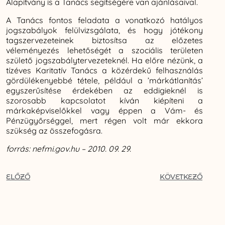
Alapítvány is a Tanács segítségére van ajánlásaival.
A Tanács fontos feladata a vonatkozó hatályos
jogszabályok felülvizsgálata, és hogy jótékony
tagszervezeteinek biztosítsa az előzetes
véleményezés lehetőségét a szociális területen
születő jogszabálytervezeteknél. Ha előre nézünk, a
tízéves Karitatív Tanács a közérdekű felhasználás
gördülékenyebbé tétele, például a ’márkátlanítás’
egyszerűsítése érdekében az eddigieknél is
szorosabb kapcsolatot kíván kiépíteni a
márkaképviselőkkel vagy éppen a Vám- és
Pénzügyőrséggel, mert régen volt már ekkora
szükség az összefogásra.
forrás: nefmi.gov.hu – 2010. 09. 29.
ELŐZŐ
KÖVETKEZŐ