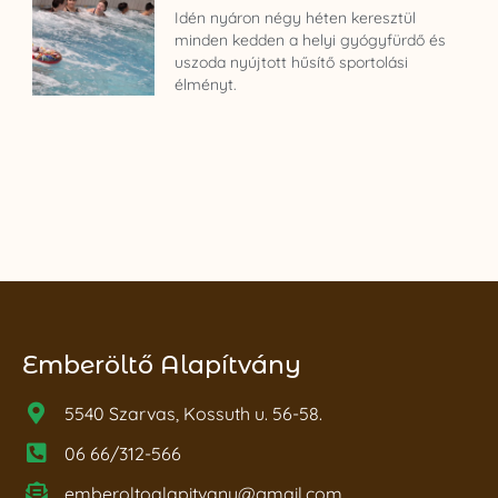
Idén nyáron négy héten keresztül
minden kedden a helyi gyógyfürdő és
uszoda nyújtott hűsítő sportolási
élményt.
Emberöltő Alapítvány
5540 Szarvas, Kossuth u. 56-58.
06 66/312-566
emberoltoalapitvany@gmail.com