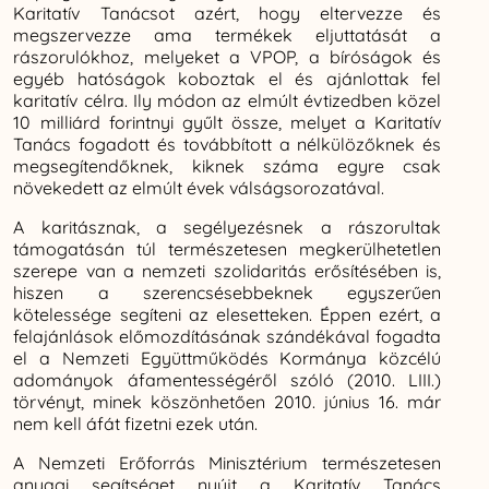
Karitatív Tanácsot azért, hogy eltervezze és
megszervezze ama termékek eljuttatását a
rászorulókhoz, melyeket a VPOP, a bíróságok és
egyéb hatóságok koboztak el és ajánlottak fel
karitatív célra. Ily módon az elmúlt évtizedben közel
10 milliárd forintnyi gyűlt össze, melyet a Karitatív
Tanács fogadott és továbbított a nélkülözőknek és
megsegítendőknek, kiknek száma egyre csak
növekedett az elmúlt évek válságsorozatával.
A karitásznak, a segélyezésnek a rászorultak
támogatásán túl természetesen megkerülhetetlen
szerepe van a nemzeti szolidaritás erősítésében is,
hiszen a szerencsésebbeknek egyszerűen
kötelessége segíteni az elesetteken. Éppen ezért, a
felajánlások előmozdításának szándékával fogadta
el a Nemzeti Együttműködés Kormánya közcélú
adományok áfamentességéről szóló (2010. LIII.)
törvényt, minek köszönhetően 2010. június 16. már
nem kell áfát fizetni ezek után.
A Nemzeti Erőforrás Minisztérium természetesen
anyagi segítséget nyújt a Karitatív Tanács