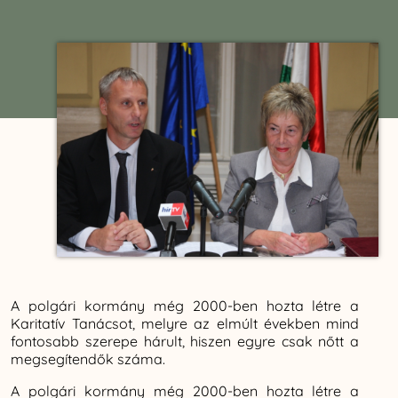
A polgári kormány még 2000-ben hozta létre a
Karitatív Tanácsot, melyre az elmúlt években mind
fontosabb szerepe hárult, hiszen egyre csak nőtt a
megsegítendők száma.
A polgári kormány még 2000-ben hozta létre a