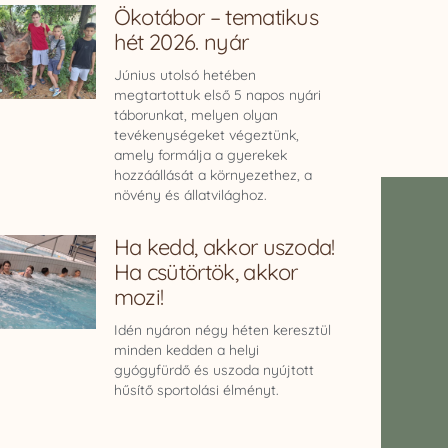
Ökotábor – tematikus
hét 2026. nyár
Június utolsó hetében
megtartottuk első 5 napos nyári
táborunkat, melyen olyan
tevékenységeket végeztünk,
amely formálja a gyerekek
hozzáállását a környezethez, a
növény és állatvilághoz.
Ha kedd, akkor uszoda!
Ha csütörtök, akkor
mozi!
Idén nyáron négy héten keresztül
minden kedden a helyi
gyógyfürdő és uszoda nyújtott
hűsítő sportolási élményt.