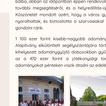
bálba, abban az időpontban éppen rendkívüli
további megsegítéséről, és a helyreállítás-ú
Köszönetet mondott azért, hogy a város gy
nyaralhattak, és biztosította a szarvasiakat
gondolni ránk.
1 100 ezer forint kisebb-nagyobb adomány
Alapítvány elkülönített segélyszámlájára tört
kihelyezett adománygyűjtő dobozokban gyűl
az a 470 ezer forint a jótékonysági to
adományokat pénteken viszik átadni az edelé