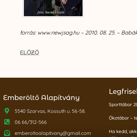
forrás: www.newjsag.hu – 2010. 08. 25. – Babák
ELŐZŐ
Legfrise
Emberöltő Alapítvány
Sporttábor 2
5540 Szarvas, Kossuth u. 56-58.
Ökotábor – t
06 66/312-566
Ha kedd, akk
emberoltoalapitvany@gmail.com