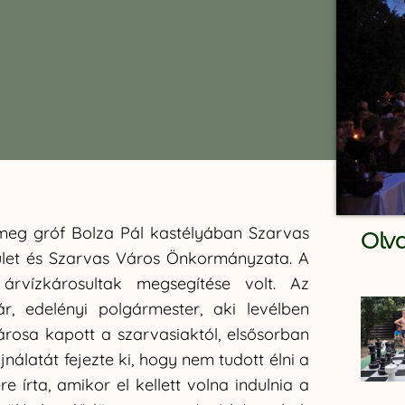
 meg gróf Bolza Pál kastélyában Szarvas
Olv
ület és Szarvas Város Önkormányzata. A
árvízkárosultak megsegítése volt. Az
, edelényi polgármester, aki levélben
árosa kapott a szarvasiaktól, elsősorban
nálatát fejezte ki, hogy nem tudott élni a
 írta, amikor el kellett volna indulnia a