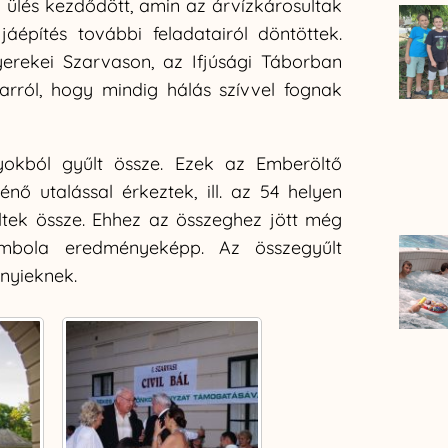
 ülés kezdődött, amin az árvízkárosultak
jjáépítés további feladatairól döntöttek.
erekei Szarvason, az Ifjúsági Táborban
 arról, hogy mindig hálás szívvel fognak
okból gyűlt össze. Ezek az Emberöltő
énő utalással érkeztek, ill. az 54 helyen
tek össze. Ehhez az összeghez jött még
mbola eredményeképp. Az összegyűlt
nyieknek.