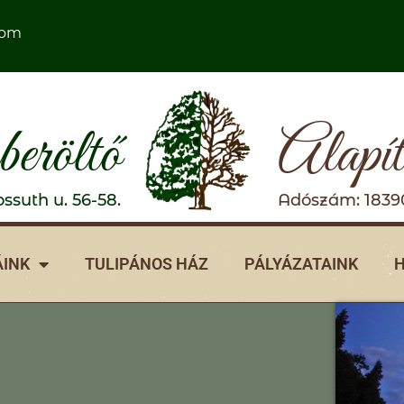
com
eröltő
Alapí
ssuth u. 56-58.
Adószám: 1839
INK
TULIPÁNOS HÁZ
PÁLYÁZATAINK
H