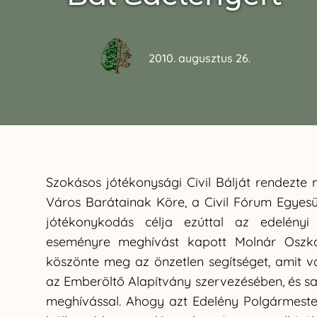
2010. augusztus 26.
Szokásos jótékonysági Civil Bálját rendezte
Város Barátainak Köre, a Civil Fórum Egyes
jótékonykodás célja ezúttal az edelényi 
eseményre meghívást kapott Molnár Oszkár
köszönte meg az önzetlen segítséget, amit v
az Emberöltő Alapítvány szervezésében, és saj
meghívással. Ahogy azt Edelény Polgármestere