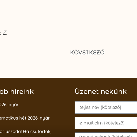
 Z.
KÖVETKEZŐ
bb híreink
Üzenet nekünk
026. nyár
ematikus hét 2026. nyár
or uszoda! Ha csütörtök,