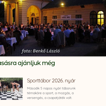
asásra ajánljuk még
Sporttábor 2026. nyár
Második 5 napos nyári táborunk
témaköre a sport, a mozgás, a
versengés, a csapatjáték volt.