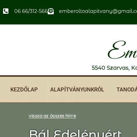
06 66/312-566
emberoltoalapitvany@gmail.
Emb
5540 Szarvas, Ko
KEZDŐLAP
ALAPÍTVÁNYUNKRÓL
TANODÁ
vissza az összes hírre
Bál Edelényért