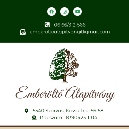
06 66/312-566
emberoltoalapitvany@gmail.com
Emberöltő Alapítvány
5540 Szarvas, Kossuth u. 56-58.
Adószám: 18390423-1-04