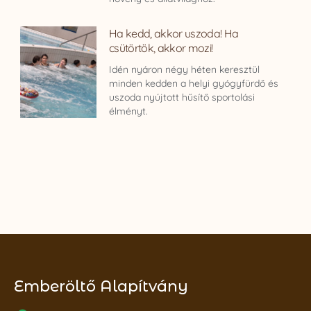
Ha kedd, akkor uszoda! Ha
csütörtök, akkor mozi!
Idén nyáron négy héten keresztül
minden kedden a helyi gyógyfürdő és
uszoda nyújtott hűsítő sportolási
élményt.
Emberöltő Alapítvány