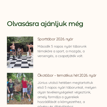
Olvasásra ajánljuk még
Sporttábor 2026. nyár
Második 5 napos nyári táborunk
témaköre a sport, a mozgás, a
versengés, a csapatjáték volt.
Ökotábor – tematikus hét 2026. nyár
Június utolsó hetében megtartottuk
első 5 napos nyári táborunkat, melyen
olyan tevékenységeket végeztünk,
amely formálja a gyerekek
hozzáállását a környezethez, a
növény és állatvilághoz.