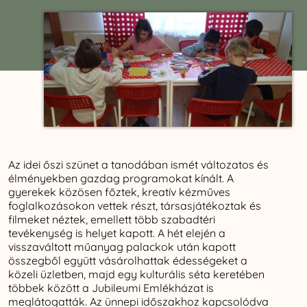
Az idei őszi szünet a tanodában ismét változatos és
élményekben gazdag programokat kínált. A
gyerekek közösen főztek, kreatív kézműves
foglalkozásokon vettek részt, társasjátékoztak és
filmeket néztek, emellett több szabadtéri
tevékenység is helyet kapott. A hét elején a
visszaváltott műanyag palackok után kapott
összegből együtt vásárolhattak édességeket a
közeli üzletben, majd egy kulturális séta keretében
többek között a Jubileumi Emlékházat is
meglátogatták. Az ünnepi időszakhoz kapcsolódva