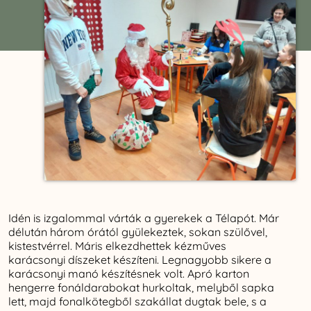
Idén is izgalommal várták a gyerekek a Télapót. Már
délután három órától gyülekeztek, sokan szülővel,
kistestvérrel. Máris elkezdhettek kézműves
karácsonyi díszeket készíteni. Legnagyobb sikere a
karácsonyi manó készítésnek volt. Apró karton
hengerre fonáldarabokat hurkoltak, melyből sapka
lett, majd fonalkötegből szakállat dugtak bele, s a