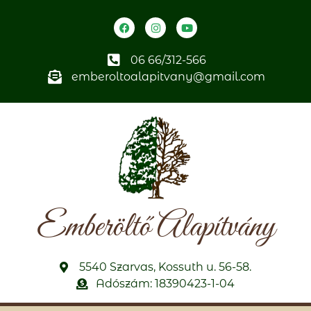
06 66/312-566
emberoltoalapitvany@gmail.com
Emberöltő Alapítvány
5540 Szarvas, Kossuth u. 56-58.
Adószám: 18390423-1-04