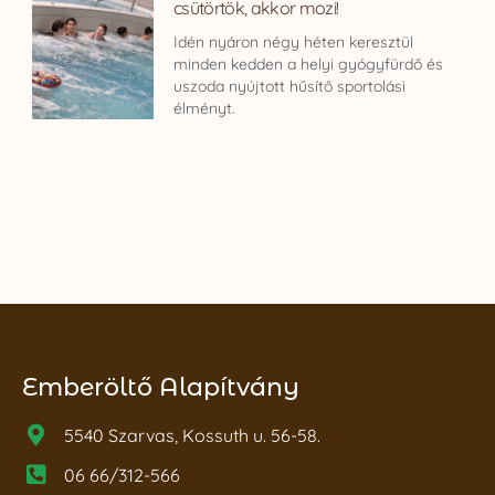
csütörtök, akkor mozi!
Idén nyáron négy héten keresztül
minden kedden a helyi gyógyfürdő és
uszoda nyújtott hűsítő sportolási
élményt.
Emberöltő Alapítvány
5540 Szarvas, Kossuth u. 56-58.
06 66/312-566