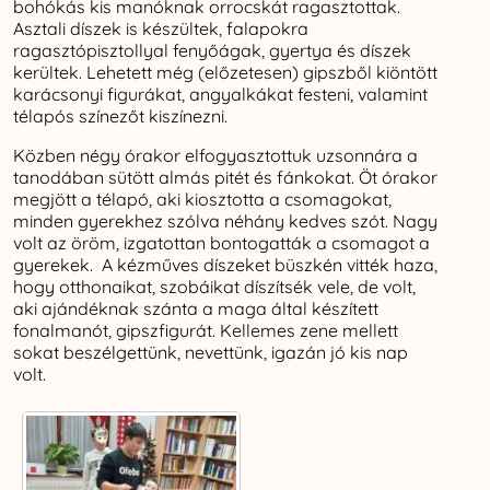
bohókás kis manóknak orrocskát ragasztottak.
Asztali díszek is készültek, falapokra
ragasztópisztollyal fenyőágak, gyertya és díszek
kerültek. Lehetett még (előzetesen) gipszből kiöntött
karácsonyi figurákat, angyalkákat festeni, valamint
télapós színezőt kiszínezni.
Közben négy órakor elfogyasztottuk uzsonnára a
tanodában sütött almás pitét és fánkokat. Öt órakor
megjött a télapó, aki kiosztotta a csomagokat,
minden gyerekhez szólva néhány kedves szót. Nagy
volt az öröm, izgatottan bontogatták a csomagot a
gyerekek. A kézműves díszeket büszkén vitték haza,
hogy otthonaikat, szobáikat díszítsék vele, de volt,
aki ajándéknak szánta a maga által készített
fonalmanót, gipszfigurát. Kellemes zene mellett
sokat beszélgettünk, nevettünk, igazán jó kis nap
volt.