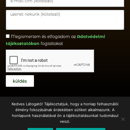
Megismertem és elfogadom az
Adatvédelmi
tájékoztatóban
foglaltakat
küldés
Kedves Látogató! Tájékoztatjuk, hogy a honlap felhasználói
élmény fokozásának érdekében sütiket alkalmazunk. A
honlapunk használatával ön a tájékoztatásunkat tudomásul
Copyright © 2018 – 2020 Emberöltő Alapítvány – Készítette:
veszi.
Hernyák Gábor e.v.
– Design: Elementor Pro + WordPress