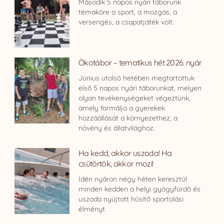
Második 5 napos nyári táborunk
témaköre a sport, a mozgás, a
versengés, a csapatjáték volt.
Ökotábor – tematikus hét 2026. nyár
Június utolsó hetében megtartottuk
első 5 napos nyári táborunkat, melyen
olyan tevékenységeket végeztünk,
amely formálja a gyerekek
hozzáállását a környezethez, a
növény és állatvilághoz.
Ha kedd, akkor uszoda! Ha
csütörtök, akkor mozi!
Idén nyáron négy héten keresztül
minden kedden a helyi gyógyfürdő és
uszoda nyújtott hűsítő sportolási
élményt.