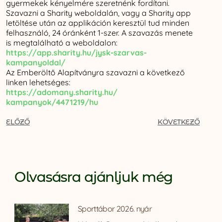
gyermekek kényelmére szeretnénk fordítani.
Szavazni a Sharity weboldalán, vagy a Sharity app
letöltése után az applikáción keresztül tud minden
felhasználó, 24 óránként 1-szer. A szavazás menete
is megtalálható a weboldalon:
https://app.sharity.hu/jysk-
szarvas-
kampanyoldal/
Az Emberöltő Alapítványra szavazni a következő
linken lehetséges:
https://adomany.sharity.hu/
kampanyok/4471219/hu
ELŐZŐ
KÖVETKEZŐ
Olvasásra ajánljuk még
Sporttábor 2026. nyár