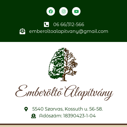
06 66/312-566
emberoltoalapitvany@gmail.com
Emberöltő Alapítvány
5540 Szarvas, Kossuth u. 56-58.
Adószám: 18390423-1-04