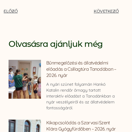
ELŐZŐ
KÖVETKEZŐ
Olvasásra ajánljuk még
Bűnmegelőzési és állatvédelmi
előadás a Csillagtúra Tanodában –
2026. nyár
A nyári szünet folyamán Hankó
Katalin rendőr őrnagy tartott
interaktív előadást a Tanodánkban a
nyár veszélyeiről és az állatvédelem
fontosságáról.
Kikapcsolódás a Szarvasi Szent
Klára Gyógyfürdőben – 2026. nyár