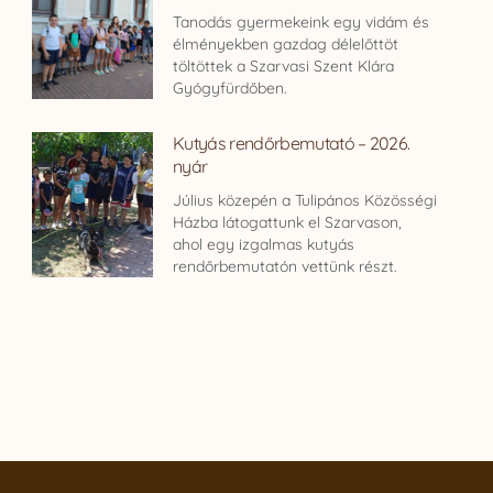
Tanodás gyermekeink egy vidám és
élményekben gazdag délelőttöt
töltöttek a Szarvasi Szent Klára
Gyógyfürdőben.
Kutyás rendőrbemutató – 2026.
nyár
Július közepén a Tulipános Közösségi
Házba látogattunk el Szarvason,
ahol egy izgalmas kutyás
rendőrbemutatón vettünk részt.