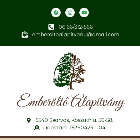
06 66/312-566
emberoltoalapitvany@gmail.com
Emberöltő Alapítvány
5540 Szarvas, Kossuth u. 56-58.
Adószám: 18390423-1-04