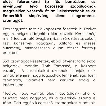
alatt félóránkénti tíz fős bontásban, az
érvényben levő közösségi szabályoknak
megfelelően vehették át az Élelmiszerbank és az
Emberöltő Alapítvány kilenc kilogrammos
csomagját.
Ezernégyszáz töltelék káposztát főzettek le. Ezeket
egyszemélyes adagokba kiporciózták. Került még
mellé tea zárható üvegben, rizs, száraztészta, cukor,
liszt, konzervek, rágógumi, üdítőital és mézes
sütemény, mindösszesen olyan ötezer forintnyi
értékben.
350 csomagot készítettek, ebből ötvenet tartalékba
helyeztek, mondta Tóth Tamásné, a központ
vezetője. A tartalékokat azoknak szánják, akik
annak ellenére, hogy jogosultak lennének egy ilyen
csomagra, valamiért nem kerültek eddig a
látóterükbe.
“Tudjuk, hogy vannak olyan családjaink, ahol a
szükség még nagyobb, és a gyerekek száma is
több. Oda egyéb kiegészítő csomagokat is adtunk.