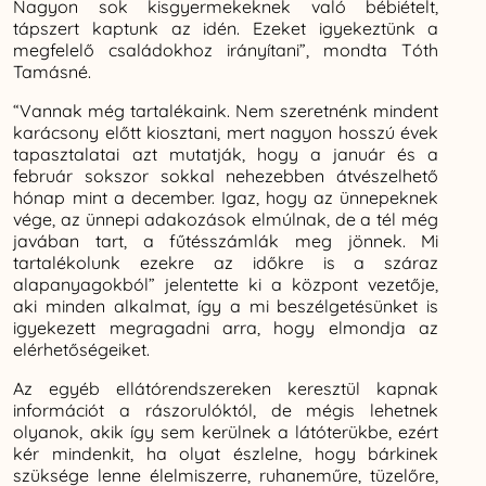
Nagyon sok kisgyermekeknek való bébiételt,
tápszert kaptunk az idén. Ezeket igyekeztünk a
megfelelő családokhoz irányítani”, mondta Tóth
Tamásné.
“Vannak még tartalékaink. Nem szeretnénk mindent
karácsony előtt kiosztani, mert nagyon hosszú évek
tapasztalatai azt mutatják, hogy a január és a
február sokszor sokkal nehezebben átvészelhető
hónap mint a december. Igaz, hogy az ünnepeknek
vége, az ünnepi adakozások elmúlnak, de a tél még
javában tart, a fűtésszámlák meg jönnek. Mi
tartalékolunk ezekre az időkre is a száraz
alapanyagokból” jelentette ki a központ vezetője,
aki minden alkalmat, így a mi beszélgetésünket is
igyekezett megragadni arra, hogy elmondja az
elérhetőségeiket.
Az egyéb ellátórendszereken keresztül kapnak
információt a rászorulóktól, de mégis lehetnek
olyanok, akik így sem kerülnek a látóterükbe, ezért
kér mindenkit, ha olyat észlelne, hogy bárkinek
szüksége lenne élelmiszerre, ruhaneműre, tüzelőre,