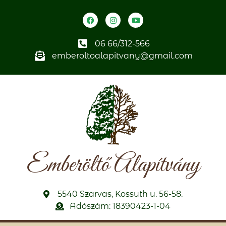
06 66/312-566
emberoltoalapitvany@gmail.com
Emberöltő Alapítvány
5540 Szarvas, Kossuth u. 56-58.
Adószám: 18390423-1-04