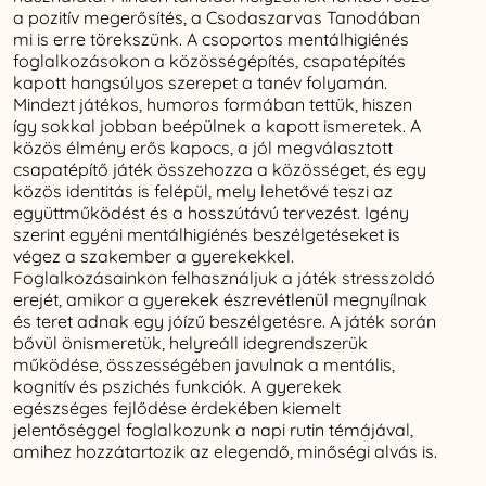
a pozitív megerősítés, a Csodaszarvas Tanodában
mi is erre törekszünk. A csoportos mentálhigiénés
foglalkozásokon a közösségépítés, csapatépítés
kapott hangsúlyos szerepet a tanév folyamán.
Mindezt játékos, humoros formában tettük, hiszen
így sokkal jobban beépülnek a kapott ismeretek. A
közös élmény erős kapocs, a jól megválasztott
csapatépítő játék összehozza a közösséget, és egy
közös identitás is felépül, mely lehetővé teszi az
együttműködést és a hosszútávú tervezést. Igény
szerint egyéni mentálhigiénés beszélgetéseket is
végez a szakember a gyerekekkel.
Foglalkozásainkon felhasználjuk a játék stresszoldó
erejét, amikor a gyerekek észrevétlenül megnyílnak
és teret adnak egy jóízű beszélgetésre. A játék során
bővül önismeretük, helyreáll idegrendszerük
működése, összességében javulnak a mentális,
kognitív és pszichés funkciók. A gyerekek
egészséges fejlődése érdekében kiemelt
jelentőséggel foglalkozunk a napi rutin témájával,
amihez hozzátartozik az elegendő, minőségi alvás is.