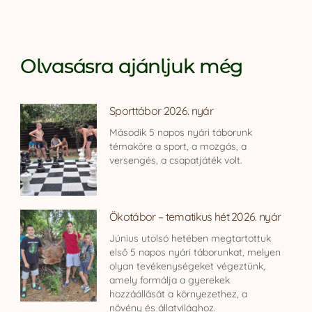
Olvasásra ajánljuk még
Sporttábor 2026. nyár
Második 5 napos nyári táborunk
témaköre a sport, a mozgás, a
versengés, a csapatjáték volt.
Ökotábor – tematikus hét 2026. nyár
Június utolsó hetében megtartottuk
első 5 napos nyári táborunkat, melyen
olyan tevékenységeket végeztünk,
amely formálja a gyerekek
hozzáállását a környezethez, a
növény és állatvilághoz.