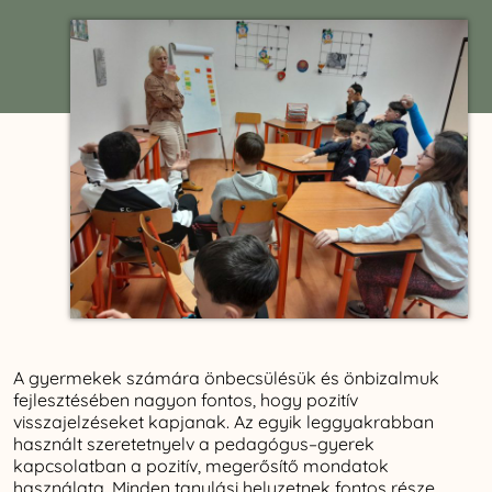
A gyermekek számára önbecsülésük és önbizalmuk
fejlesztésében nagyon fontos, hogy pozitív
visszajelzéseket kapjanak. Az egyik leggyakrabban
használt szeretetnyelv a pedagógus–gyerek
kapcsolatban a pozitív, megerősítő mondatok
használata. Minden tanulási helyzetnek fontos része