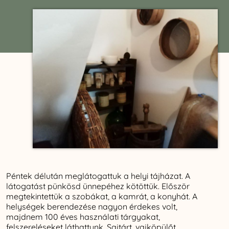
Péntek délután meglátogattuk a helyi tájházat. A
látogatást pünkösd ünnepéhez kötöttük. Először
megtekintettük a szobákat, a kamrát, a konyhát. A
helységek berendezése nagyon érdekes volt,
majdnem 100 éves használati tárgyakat,
felszereléseket láthattunk. Sajtárt, vajköpülőt,