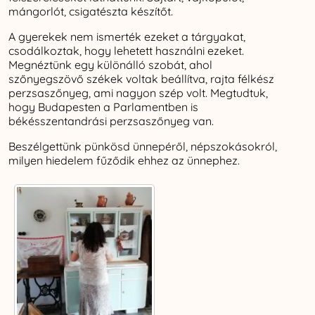
mángorlót, csigatészta készítőt.
A gyerekek nem ismerték ezeket a tárgyakat,
csodálkoztak, hogy lehetett használni ezeket.
Megnéztünk egy különálló szobát, ahol
szőnyegszövő székek voltak beállítva, rajta félkész
perzsaszőnyeg, ami nagyon szép volt. Megtudtuk,
hogy Budapesten a Parlamentben is
békésszentandrási perzsaszőnyeg van.
Beszélgettünk pünkösd ünnepéről, népszokásokról,
milyen hiedelem fűződik ehhez az ünnephez.