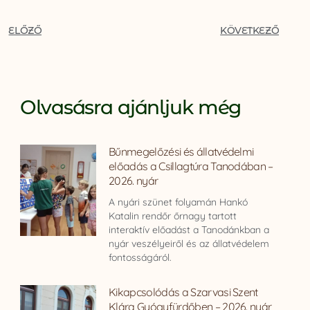
ELŐZŐ
KÖVETKEZŐ
Olvasásra ajánljuk még
Bűnmegelőzési és állatvédelmi
előadás a Csillagtúra Tanodában –
2026. nyár
A nyári szünet folyamán Hankó
Katalin rendőr őrnagy tartott
interaktív előadást a Tanodánkban a
nyár veszélyeiről és az állatvédelem
fontosságáról.
Kikapcsolódás a Szarvasi Szent
Klára Gyógyfürdőben – 2026. nyár