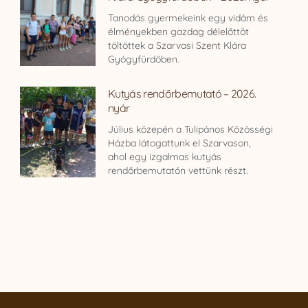
Tanodás gyermekeink egy vidám és
élményekben gazdag délelőttöt
töltöttek a Szarvasi Szent Klára
Gyógyfürdőben.
Kutyás rendőrbemutató – 2026.
nyár
Július közepén a Tulipános Közösségi
Házba látogattunk el Szarvason,
ahol egy izgalmas kutyás
rendőrbemutatón vettünk részt.