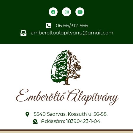
06 66/312-566
emberoltoalapitvany@gmail.com
Emberöltő Alapítvány
5540 Szarvas, Kossuth u. 56-58.
Adószám: 18390423-1-04