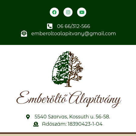
06 66/312-566
emberoltoalapitvany@gmail.com
Emberöltő Alapítvány
5540 Szarvas, Kossuth u. 56-58.
Adószám: 18390423-1-04