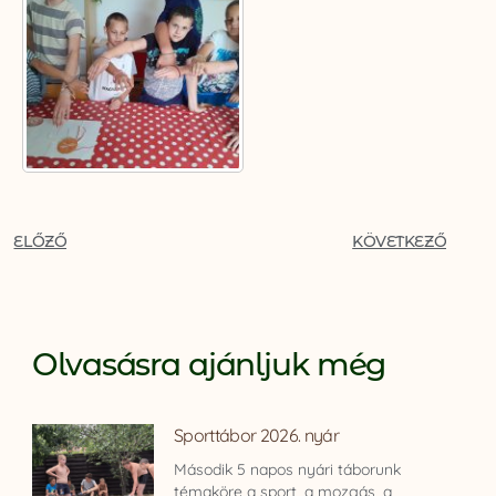
ELŐZŐ
KÖVETKEZŐ
Olvasásra ajánljuk még
Sporttábor 2026. nyár
Második 5 napos nyári táborunk
témaköre a sport, a mozgás, a