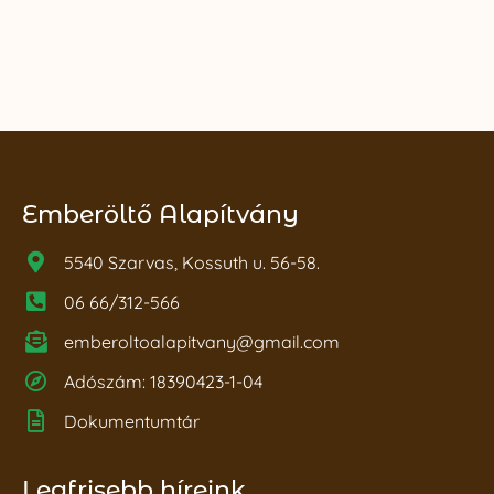
Emberöltő Alapítvány
5540 Szarvas, Kossuth u. 56-58.
06 66/312-566
emberoltoalapitvany@gmail.com
Adószám: 18390423-1-04
Dokumentumtár
Legfrisebb híreink