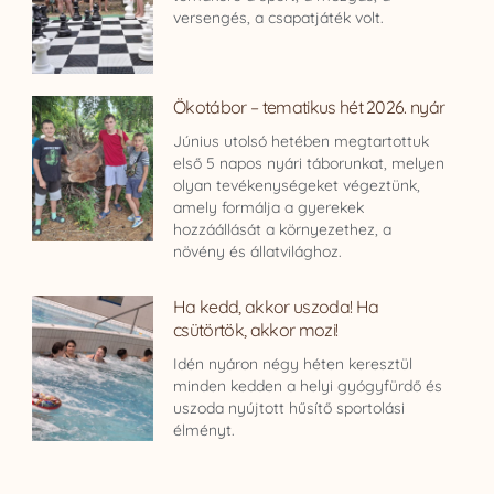
versengés, a csapatjáték volt.
Ökotábor – tematikus hét 2026. nyár
Június utolsó hetében megtartottuk
első 5 napos nyári táborunkat, melyen
olyan tevékenységeket végeztünk,
amely formálja a gyerekek
hozzáállását a környezethez, a
növény és állatvilághoz.
Ha kedd, akkor uszoda! Ha
csütörtök, akkor mozi!
Idén nyáron négy héten keresztül
minden kedden a helyi gyógyfürdő és
uszoda nyújtott hűsítő sportolási
élményt.