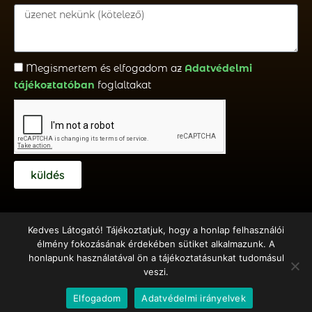
Megismertem és elfogadom az
Adatvédelmi
tájékoztatóban
foglaltakat
küldés
Kedves Látogató! Tájékoztatjuk, hogy a honlap felhasználói
élmény fokozásának érdekében sütiket alkalmazunk. A
honlapunk használatával ön a tájékoztatásunkat tudomásul
Copyright © 2018 – 2020 Emberöltő Alapítvány – Készítette:
veszi.
Hernyák Gábor e.v.
– Design: Elementor Pro + WordPress
Elfogadom
Adatvédelmi irányelvek