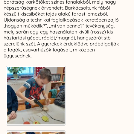
barátság karkötőket színes fonalakból, mely nagy
népszerűségnek örvendett. Barkácsoltunk fából
készült kiscsibéket tojás alakú farost lemezből.
Újdonság a technikai foglalkozások keretében zajló
„hogyan működik?”, „mi van benne?” tevékenység,
mely során egy-egy használaton kívüli (rossz) kis
háztartási gépet, rádiót/magnót, hangszórót stb.
szerelünk szét. A gyerekek érdeklődve próbálgatják
a fogók, csavarhúzók fogásait, miközben
ügyesednek.