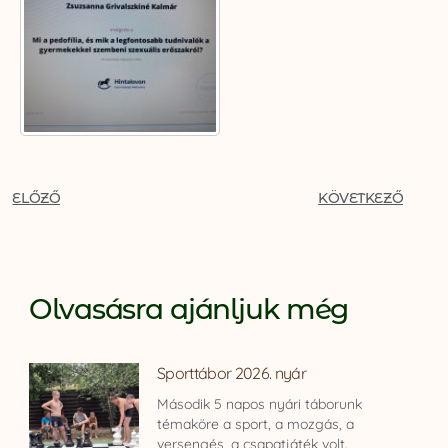
ELŐZŐ
KÖVETKEZŐ
Olvasásra ajánljuk még
Sporttábor 2026. nyár
Második 5 napos nyári táborunk
témaköre a sport, a mozgás, a
versengés, a csapatjáték volt.