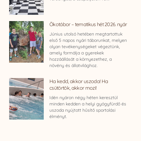
Ökotábor – tematikus hét 2026. nyár
Június utolsó hetében megtartottuk
első 5 napos nyári táborunkat, melyen
olyan tevékenységeket végeztünk,
amely formálja a gyerekek
hozzáállását a környezethez, a
növény és állatvilághoz.
Ha kedd, akkor uszoda! Ha
csütörtök, akkor mozi!
Idén nyáron négy héten keresztül
minden kedden a helyi gyógyfürdő és
uszoda nyújtott hűsítő sportolási
élményt.