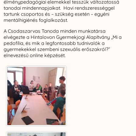
élménypedagógiai elemekkel tesszük változatossá
tanodai mindennapjaikat. Havi rendszerességgel
tartunk csoportos és – szükség esetén – egyéni
mentálhigiénés foglalkozást.
A Csodaszarvas Tanoda minden munkatársa
elvégezte a Hintalovon Gyermekjogi Alapítvány „Mi a
pedofília, és mik a legfontosabb tudnivalók a
gyermekekkel szembeni szexuális erőszakról?”
elnevezésű online képzését.