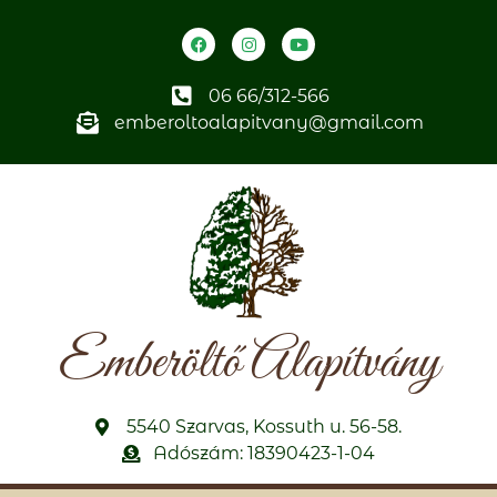
06 66/312-566
emberoltoalapitvany@gmail.com
Emberöltő Alapítvány
5540 Szarvas, Kossuth u. 56-58.
Adószám: 18390423-1-04