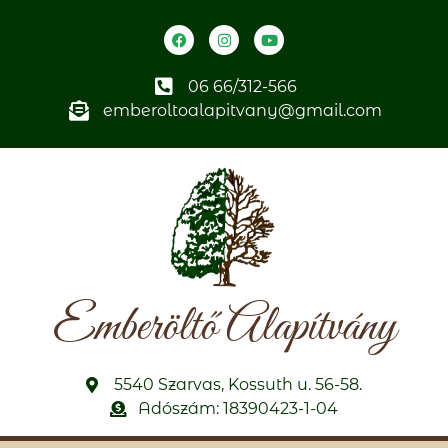
06 66/312-566
emberoltoalapitvany@gmail.com
Emberöltő Alapítvány
5540 Szarvas, Kossuth u. 56-58.
Adószám: 18390423-1-04