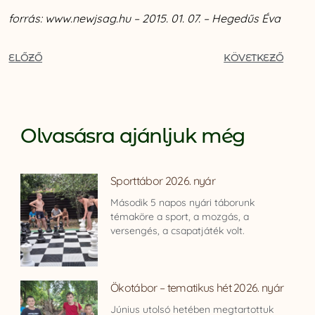
forrás: www.newjsag.hu – 2015. 01. 07. – Hegedűs Éva
ELŐZŐ
KÖVETKEZŐ
Olvasásra ajánljuk még
Sporttábor 2026. nyár
Második 5 napos nyári táborunk
témaköre a sport, a mozgás, a
versengés, a csapatjáték volt.
Ökotábor – tematikus hét 2026. nyár
Június utolsó hetében megtartottuk