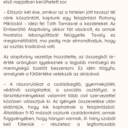
első napjaiban kerülhetett sor.
– Először két éve, amikor az a hirtelen jött tavaszi tél
ránk köszöntött, kaptunk egy felajánlást Rohony
Miklóstól – idézi fel Tóth Tamásné a kezdeteket. Az
Emberöltő Alapítvány akkor fát vásárolt, és annak
hivatalos lebonyolítását felügyelte. Tavaly ez
megismétlődött, ma pedig már elmondhatjuk, hogy
az osztás tradícióvá vált.
Az alapítvány vezetője hozzátette, az összegből ár-
érték arányban igyekeznek a legjobb minőségű és
mennyiségű tüzelőt beszerezni. Ez idén tölgyfa,
amelynek a fűtőértéke vetekszik az akácéval.
– A rászorulókat a családsegítő, gyermekjóléti,
védőnői szolgálattal, a szociális osztállyal, a
társintézményekkel valamint több civil szervezettel
közösen választjuk ki. Az igények összevetése után
eldöntjük, hogy kik kaphatnak a felajánlásból.
Általában 5-10 mázsát osztunk családonként, annak
függvényében, hogy hányan vannak, ill. hány szobát
kell fűteniük – részletezi a legfontosabb