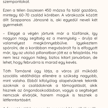
szempontokat.
Ezen a télen összesen 450 mázsa fa talál gazdára,
mintegy 60-70 család körében. A várakozók között
állt Szappanos Jánosné is, aki egyedül neveli két
gyermekét.
– Eléggé a végén jártunk már a tűzifának, így
nagyon nagy segítség ez a mennyiség – árulja el
valamelyest megkönnyebbülve. Igyekeztem
spórolni, de a korábban megvásárolt fa is elfogyott
már, így az utolsó pillanatban jött ez a felajánlás. Ha
nem lesz nagyon hideg, biztos kitart januárban, de
lehet, hogy februárra is marad egy kevés.
Tóth Tamásné úgy látja, a város jól működő
szociális védőhálója ellenére a szükség nagyobb,
mint valaha. Ebből kifolyólag alapelvüknek tekintik
azoknak a családoknak a támogatását, akik
hisznek az öngondoskodásban, vagyis a segítséget
nemcsak elvárják, hanem maguk is tesznek a
létfenntartásért.