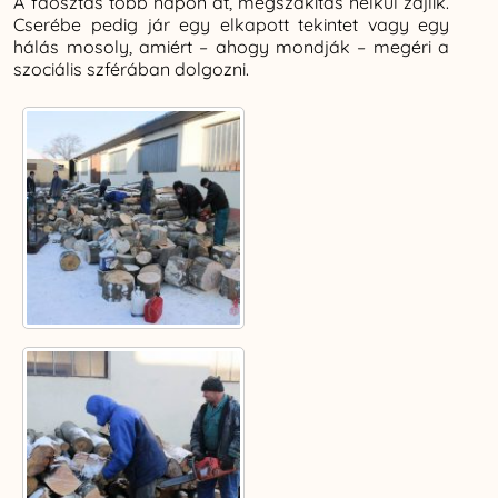
A faosztás több napon át, megszakítás nélkül zajlik.
Cserébe pedig jár egy elkapott tekintet vagy egy
hálás mosoly, amiért – ahogy mondják – megéri a
szociális szférában dolgozni.