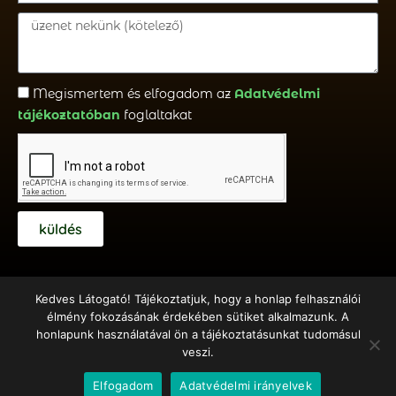
Megismertem és elfogadom az
Adatvédelmi
tájékoztatóban
foglaltakat
küldés
Kedves Látogató! Tájékoztatjuk, hogy a honlap felhasználói
élmény fokozásának érdekében sütiket alkalmazunk. A
honlapunk használatával ön a tájékoztatásunkat tudomásul
Copyright © 2018 – 2020 Emberöltő Alapítvány – Készítette:
veszi.
Hernyák Gábor e.v.
– Design: Elementor Pro + WordPress
Elfogadom
Adatvédelmi irányelvek