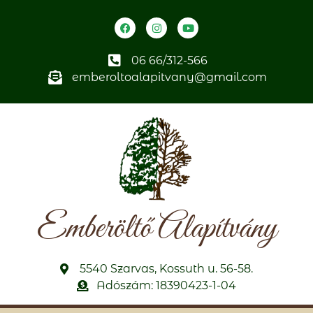
06 66/312-566
emberoltoalapitvany@gmail.com
Emberöltő Alapítvány
5540 Szarvas, Kossuth u. 56-58.
Adószám: 18390423-1-04