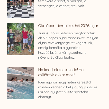
témaköre a sport, a mozgás, a
versengés, a csapatjáték volt.
Ökotábor – tematikus hét 2026. nyár
Június utolsó hetében megtartottuk
első 5 napos nyári táborunkat, melyen
olyan tevékenységeket végeztünk,
amely formálja a gyerekek
hozzáállását a környezethez, a
növény és állatvilághoz.
Ha kedd, akkor uszoda! Ha
csütörtök, akkor mozi!
Idén nyáron négy héten keresztül
minden kedden a helyi gyógyfürdő és
uszoda nyújtott hűsítő sportolási
élményt.