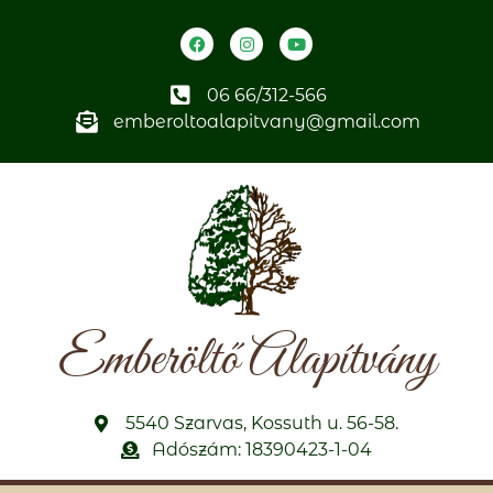
06 66/312-566
emberoltoalapitvany@gmail.com
Emberöltő Alapítvány
5540 Szarvas, Kossuth u. 56-58.
Adószám: 18390423-1-04