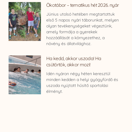
Ökotábor – tematikus hét 2026. nyár
Június utolsó hetében megtartottuk
első 5 napos nyári táborunkat, melyen
olyan tevékenységeket végeztünk,
amely formálja a gyerekek
hozzáállását a környezethez, a
növény és állatvilághoz.
Ha kedd, akkor uszoda! Ha
csütörtök, akkor mozi!
Idén nyáron négy héten keresztül
minden kedden a helyi gyógyfürdő és
uszoda nyújtott hűsítő sportolási
élményt.