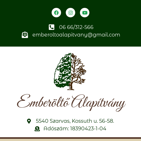
06 66/312-566
emberoltoalapitvany@gmail.com
Emberöltő Alapítvány
5540 Szarvas, Kossuth u. 56-58.
Adószám: 18390423-1-04