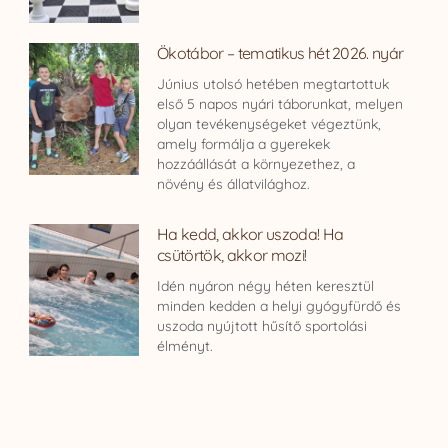
Ökotábor – tematikus hét 2026. nyár
Június utolsó hetében megtartottuk
első 5 napos nyári táborunkat, melyen
olyan tevékenységeket végeztünk,
amely formálja a gyerekek
hozzáállását a környezethez, a
növény és állatvilághoz.
Ha kedd, akkor uszoda! Ha
csütörtök, akkor mozi!
Idén nyáron négy héten keresztül
minden kedden a helyi gyógyfürdő és
uszoda nyújtott hűsítő sportolási
élményt.