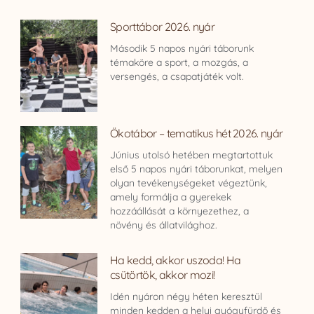
Sporttábor 2026. nyár
Második 5 napos nyári táborunk
témaköre a sport, a mozgás, a
versengés, a csapatjáték volt.
Ökotábor – tematikus hét 2026. nyár
Június utolsó hetében megtartottuk
első 5 napos nyári táborunkat, melyen
olyan tevékenységeket végeztünk,
amely formálja a gyerekek
hozzáállását a környezethez, a
növény és állatvilághoz.
Ha kedd, akkor uszoda! Ha
csütörtök, akkor mozi!
Idén nyáron négy héten keresztül
minden kedden a helyi gyógyfürdő és