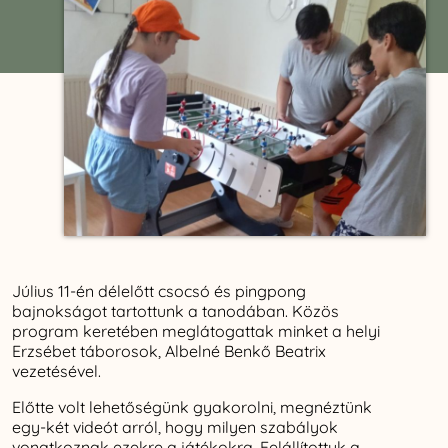
Július 11-én délelőtt csocsó és pingpong
bajnokságot tartottunk a tanodában. Közös
program keretében meglátogattak minket a helyi
Erzsébet táborosok, Albelné Benkő Beatrix
vezetésével.
Előtte volt lehetőségünk gyakorolni, megnéztünk
egy-két videót arról, hogy milyen szabályok
vonatkoznak ezekre a játékokra. Felállítottuk a