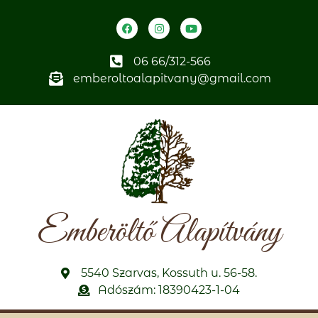
06 66/312-566
emberoltoalapitvany@gmail.com
Emberöltő Alapítvány
5540 Szarvas, Kossuth u. 56-58.
Adószám: 18390423-1-04