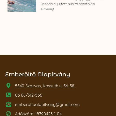
uszoda nyújtott hűsítő sportolási
élményt.
Emberöltő Alapítvány
5540 Szarvas, Kossuth u. 56-58.
06 66/312-566
emberoltoalapitvany@gmail.com
Adószám: 18390423-1-04