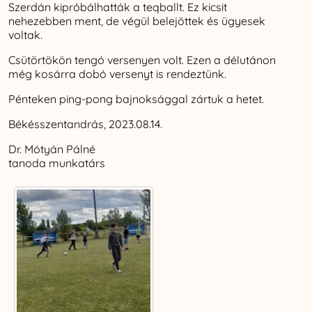
Szerdán kipróbálhatták a teqballt. Ez kicsit
nehezebben ment, de végül belejöttek és ügyesek
voltak.
Csütörtökön tengó versenyen volt. Ezen a délutánon
még kosárra dobó versenyt is rendeztünk.
Pénteken ping-pong bajnoksággal zártuk a hetet.
Békésszentandrás, 2023.08.14.
Dr. Mótyán Pálné
tanoda munkatárs