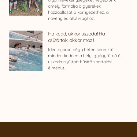
olyan tevékenységeket végeztünk,
amely formálja a gyerekek
hozzáállását a környezethez, a
növény és állatvilághoz.
Ha kedd, akkor uszoda! Ha
csütörtök, akkor mozi!
Idén nyáron négy héten keresztül
minden kedden a helyi gyógyfürdő és
uszoda nyújtott hűsítő sportolási
élményt.