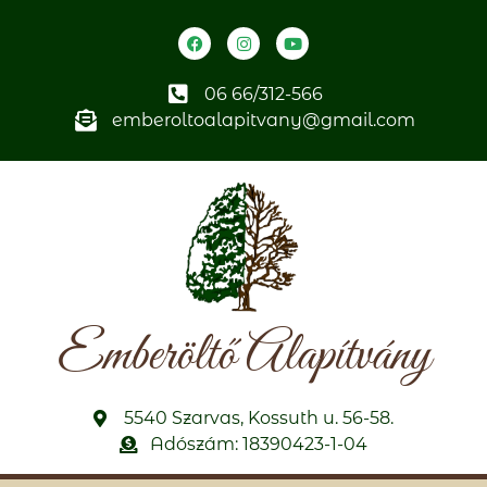
06 66/312-566
emberoltoalapitvany@gmail.com
Emberöltő Alapítvány
5540 Szarvas, Kossuth u. 56-58.
Adószám: 18390423-1-04