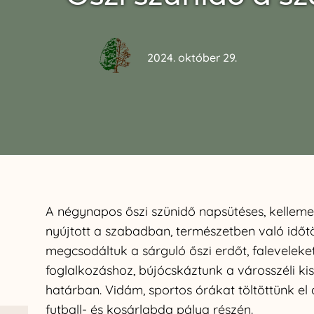
2024. október 29.
A négynapos őszi szünidő napsütéses, kelleme
nyújtott a szabadban, természetben való időt
megcsodáltuk a sárguló őszi erdőt, faleveleke
foglalkozáshoz, bújócskáztunk a városszéli kis
határban. Vidám, sportos órákat töltöttünk el 
futball- és kosárlabda pálya részén.