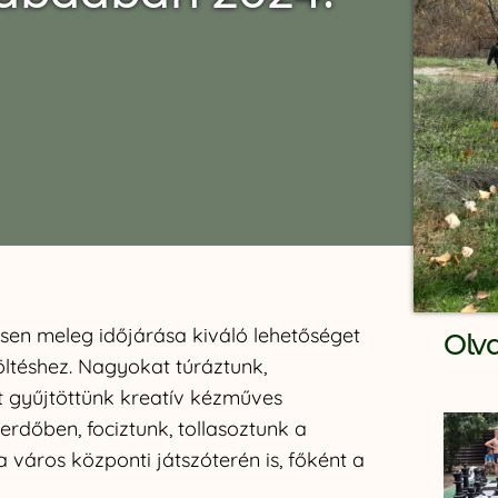
sen meleg időjárása kiváló lehetőséget
Olv
öltéshez. Nagyokat túráztunk,
t gyűjtöttünk kreatív kézműves
erdőben, fociztunk, tollasoztunk a
a város központi játszóterén is, főként a