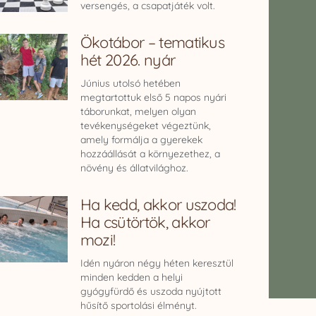
versengés, a csapatjáték volt.
Ökotábor – tematikus
hét 2026. nyár
Június utolsó hetében
megtartottuk első 5 napos nyári
táborunkat, melyen olyan
tevékenységeket végeztünk,
amely formálja a gyerekek
hozzáállását a környezethez, a
növény és állatvilághoz.
Ha kedd, akkor uszoda!
Ha csütörtök, akkor
mozi!
Idén nyáron négy héten keresztül
minden kedden a helyi
gyógyfürdő és uszoda nyújtott
hűsítő sportolási élményt.