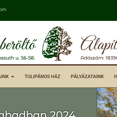
com
eröltő
Alapí
ssuth u. 56-58.
Adószám: 1839
INK
TULIPÁNOS HÁZ
PÁLYÁZATAINK
H
zabadban 2024.