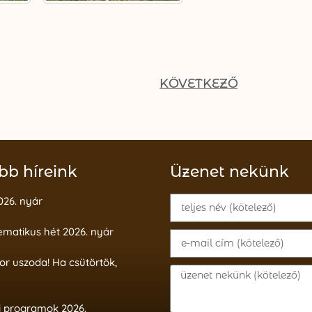
KÖVETKEZŐ
bb híreink
Üzenet nekünk
026. nyár
ematikus hét 2026. nyár
or uszoda! Ha csütörtök,
i programok 2026.