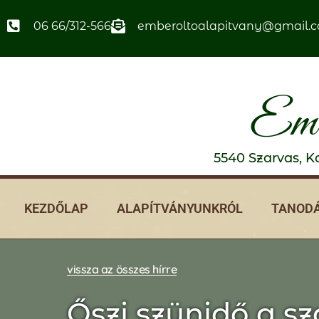
06 66/312-566
emberoltoalapitvany@gmail.
Emb
5540 Szarvas, Ko
KEZDŐLAP
ALAPÍTVÁNYUNKRÓL
TANODÁ
vissza az összes hírre
Őszi szünidő a s