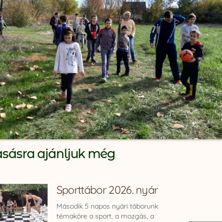
asásra ajánljuk még
Sporttábor 2026. nyár
Második 5 napos nyári táborunk
témaköre a sport, a mozgás, a