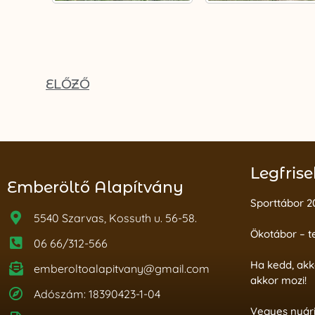
ELŐZŐ
Legfrise
Emberöltő Alapítvány
Sporttábor 2
5540 Szarvas, Kossuth u. 56-58.
Ökotábor – t
06 66/312-566
Ha kedd, akk
emberoltoalapitvany@gmail.com
akkor mozi!
Adószám: 18390423-1-04
Vegyes nyár