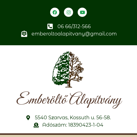
06 66/312-566
emberoltoalapitvany@gmail.com
Emberöltő Alapítvány
5540 Szarvas, Kossuth u. 56-58.
Adószám: 18390423-1-04