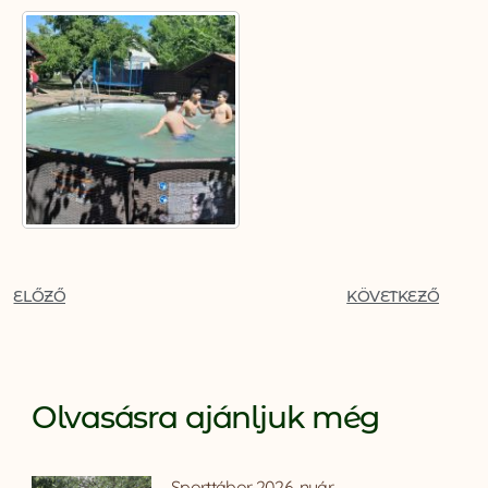
ELŐZŐ
KÖVETKEZŐ
Olvasásra ajánljuk még
Sporttábor 2026. nyár