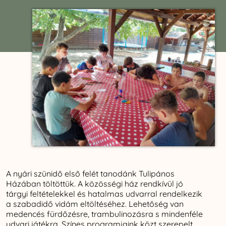
A nyári szünidő első felét tanodánk Tulipános
Házában töltöttük. A közösségi ház rendkívül jó
tárgyi feltételekkel és hatalmas udvarral rendelkezik
a szabadidő vidám eltöltéséhez. Lehetőség van
medencés fürdőzésre, trambulinozásra s mindenféle
udvari játékra. Színes programjaink közt szerepelt