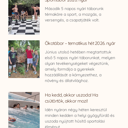
Második 5 napos nyári táborunk
témaköre a sport, a mozgás, a
versengés, a csapatjáték volt.
Ökotábor – tematikus hét 2026. nyár
Június utolsó hetében megtartottuk
első 5 napos nyári táborunkat, melyen
olyan tevékenységeket végeztünk,
amely formálja a gyerekek
hozzáállását a környezethez, a
növény és állatvilághoz.
Ha kedd, akkor uszoda! Ha
csütörtök, akkor mozi!
Idén nyáron négy héten keresztül
minden kedden a helyi gyógyfürdő és
uszoda nyújtott hűsítő sportolási
élményt.