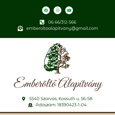
06 66/312-566
emberoltoalapitvany@gmail.com
Emberöltő Alapítvány
5540 Szarvas, Kossuth u. 56-58.
Adószám: 18390423-1-04