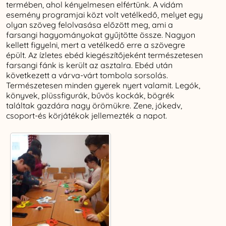
termében, ahol kényelmesen elfértünk. A vidám
esemény programjai közt volt vetélkedő, melyet egy
olyan szöveg felolvasása előzött meg, ami a
farsangi hagyományokat gyűjtötte össze. Nagyon
kellett figyelni, mert a vetélkedő erre a szövegre
épült. Az ízletes ebéd kiegészítőjeként természetesen
farsangi fánk is került az asztalra. Ebéd után
következett a várva-várt tombola sorsolás.
Természetesen minden gyerek nyert valamit. Legók,
könyvek, plüssfigurák, bűvös kockák, bögrék
találtak gazdára nagy örömükre. Zene, jókedv,
csoport-és körjátékok jellemezték a napot.