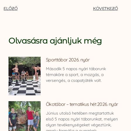
ELŐZŐ
KÖVETKEZŐ
Olvasásra ajánljuk még
Sporttábor 2026. nyár
Második 5 napos nyári táborunk
témaköre a sport, a mozgás, a
versengés, a csapatjáték volt.
Ökotábor – tematikus hét 2026. nyár
Június utolsó hetében megtartottuk
első 5 napos nyári táborunkat, melyen
olyan tevékenységeket végeztünk,
amely formálja a gyerekek