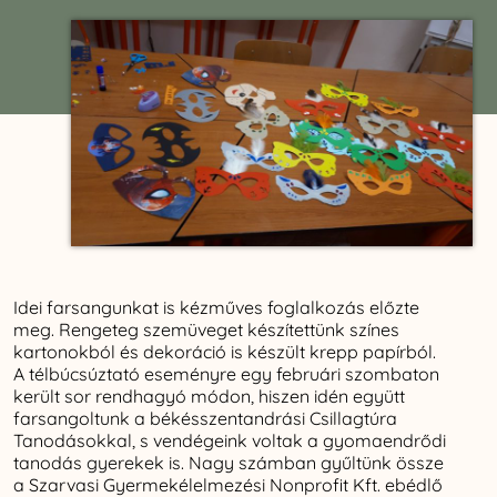
Idei farsangunkat is kézműves foglalkozás előzte
meg. Rengeteg szemüveget készítettünk színes
kartonokból és dekoráció is készült krepp papírból.
A télbúcsúztató eseményre egy februári szombaton
került sor rendhagyó módon, hiszen idén együtt
farsangoltunk a békésszentandrási Csillagtúra
Tanodásokkal, s vendégeink voltak a gyomaendrődi
tanodás gyerekek is. Nagy számban gyűltünk össze
a Szarvasi Gyermekélelmezési Nonprofit Kft. ebédlő