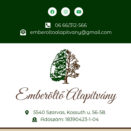
06 66/312-566
emberoltoalapitvany@gmail.com
Emberöltő Alapítvány
5540 Szarvas, Kossuth u. 56-58.
Adószám: 18390423-1-04