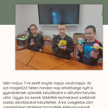
Idén május 7-re esett anyák napja vasárnapja. Az
azt megelőző héten minden nap lehetősége nyílt a
gyerekeknek ajándék készítésére a délutáni tanulás
után. Ügyes kis kezek többféle technikával szebbnél
szebb alkotásokat készítettek. A kis üvegekbe zárt
szeretetüket pénteken hazavitték édesanyjuknak.