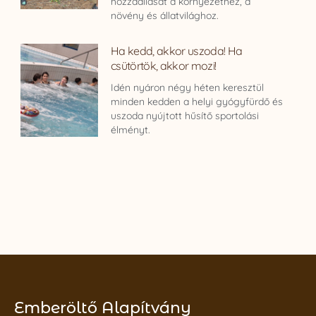
hozzáállását a környezethez, a
növény és állatvilághoz.
Ha kedd, akkor uszoda! Ha
csütörtök, akkor mozi!
Idén nyáron négy héten keresztül
minden kedden a helyi gyógyfürdő és
uszoda nyújtott hűsítő sportolási
élményt.
Emberöltő Alapítvány