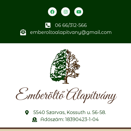
06 66/312-566
emberoltoalapitvany@gmail.com
Emberöltő Alapítvány
5540 Szarvas, Kossuth u. 56-58.
Adószám: 18390423-1-04